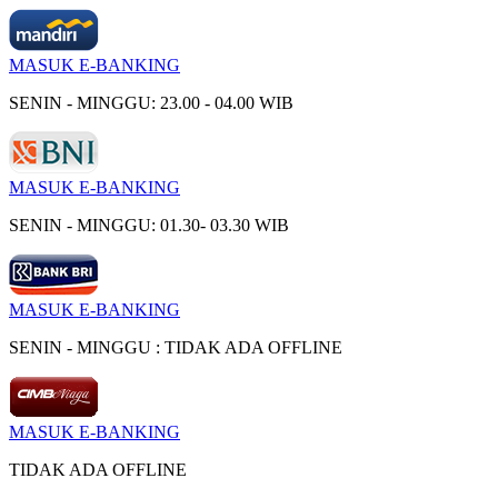
MASUK E-BANKING
SENIN - MINGGU: 23.00 - 04.00 WIB
MASUK E-BANKING
SENIN - MINGGU: 01.30- 03.30 WIB
MASUK E-BANKING
SENIN - MINGGU : TIDAK ADA OFFLINE
MASUK E-BANKING
TIDAK ADA OFFLINE