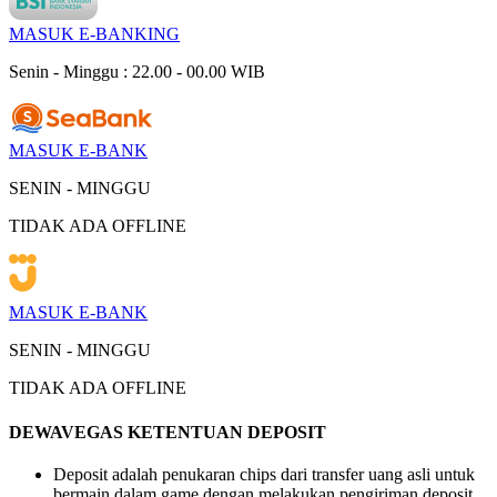
MASUK E-BANKING
Senin - Minggu : 22.00 - 00.00 WIB
MASUK E-BANK
SENIN - MINGGU
TIDAK ADA OFFLINE
MASUK E-BANK
SENIN - MINGGU
TIDAK ADA OFFLINE
DEWAVEGAS KETENTUAN DEPOSIT
Deposit adalah penukaran chips dari transfer uang asli untuk
bermain dalam game dengan melakukan pengiriman deposit