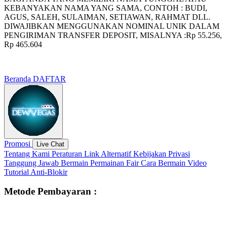
KEBANYAKAN NAMA YANG SAMA, CONTOH : BUDI,
AGUS, SALEH, SULAIMAN, SETIAWAN, RAHMAT DLL.
DIWAJIBKAN MENGGUNAKAN NOMINAL UNIK DALAM
PENGIRIMAN TRANSFER DEPOSIT, MISALNYA :Rp 55.256,
Rp 465.604
Beranda
DAFTAR
Promosi
Live Chat
Tentang Kami
Peraturan
Link Alternatif
Kebijakan Privasi
Tanggung Jawab Bermain
Permainan Fair
Cara Bermain
Video
Tutorial
Anti-Blokir
Metode Pembayaran :