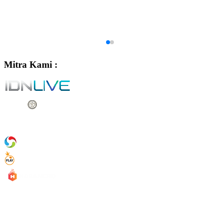
Mitra Kami :