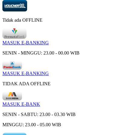
Tidak ada OFFLINE
MASUK E-BANKING
SENIN - MINGGU: 23.00 - 00.00 WIB
MASUK E-BANKING
TIDAK ADA OFFLINE
MASUK E-BANK
SENIN - SABTU: 23.00 - 03.30 WIB
MINGGU: 23.00 - 05.00 WIB